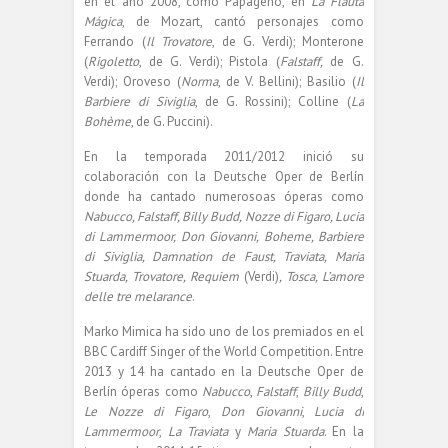
en el año 2008, como Papageno, en
La Flauta
Mágica
, de Mozart, cantó personajes como
Ferrando (
Il Trovatore
, de G. Verdi); Monterone
(
Rigoletto
, de G. Verdi); Pistola (
Falstaff,
de G.
Verdi); Oroveso (
Norma
, de V. Bellini); Basilio (
Il
Barbiere di Siviglia
, de G. Rossini); Colline (
La
Bohème
, de G. Puccini).
En la temporada 2011/2012 inició su
colaboración con la Deutsche Oper de Berlín
donde ha cantado numerosoas óperas como
Nabucco, Falstaff, Billy Budd, Nozze di Figaro, Lucia
di Lammermoor, Don Giovanni, Boheme, Barbiere
di Siviglia, Damnation de Faust, Traviata, Maria
Stuarda, Trovatore, Requiem
(Verdi)
, Tosca, L’amore
delle tre melarance
.
Marko Mimica ha sido uno de los premiados en el
BBC Cardiff Singer of the World Competition. Entre
2013 y 14 ha cantado en la Deutsche Oper de
Berlín óperas como
Nabucco
,
Falstaff
,
Billy Budd
,
Le Nozze di Figaro
,
Don Giovanni
,
Lucia di
Lammermoor
,
La Traviata
y
Maria Stuarda
. En la