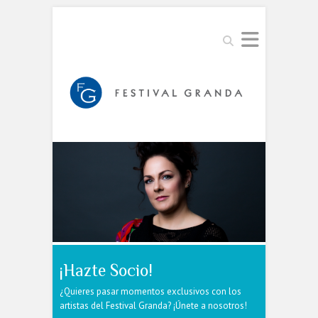
Buscar
¡Hazte Socio!
¿Quieres pasar momentos exclusivos con los
artistas del Festival Granda? ¡Únete a nosotros!