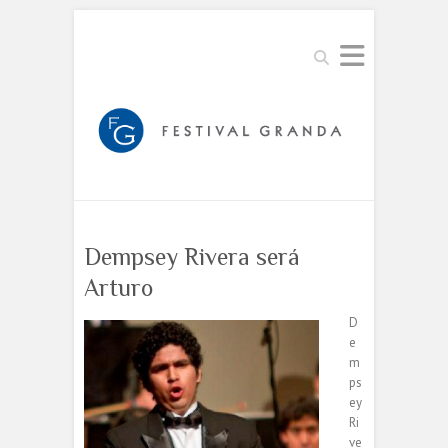
Buscar
Dempsey Rivera será
Arturo
D
e
m
ps
ey
Ri
ve