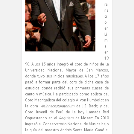
ra
na
ci
ó
en
Li
m
a
en
19
90. A los 13 años integró el coro de niños de la
Universidad Nacional Mayor de San Marcos,
donde tuvo sus inicios musicales. A los 17 años
pasó a formar parte del coro de dicha casa de
estudios donde recibió sus primeras clases de
canto y música. Ha participado como solista del
Coro Madrigalista del colegio A. von Humboldt en
la obra
Weihnachstoratorium
de J.S. Bach; y del
Coro Juvenil de Perú de la hoy llamada Red
Orquestando en el
Requiem
de Mozart. En 2010
ingresó al Conservatorio Nacional de Música bajo
la guía del maestro Andrés Santa María. Ganó el